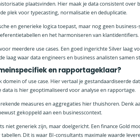
historisatie plaatsvinden. Hier maak je data consistent over 
s de plek voor typecasting, normalisatie en deduplicatie.
ische en generieke logica toepast, maar nog geen business-s
ferentietabellen en het harmoniseren van klantidentifiers. 
 voor meerdere use cases. Een goed ingerichte Silver laag vo
is de laag waar data engineers en business analisten samen 
meinspecifiek en rapportageklaar?
k domein of use case. Hier vertaal je gestandaardiseerde d
 data is hier geoptimaliseerd voor analyse en rapportage.
berekende measures en aggregaties hier thuishoren. Denk a
 bewust gekoppeld aan een businesscontext.
ets niet generiek zijn, maar doelgericht. Een finance Gold m
r tabellen. Dit is waar BI-consultants maximale waarde lever