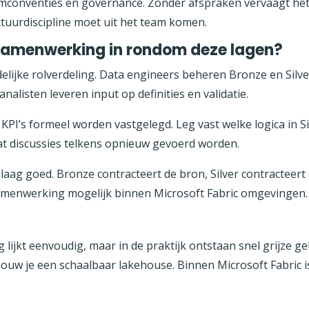
aamconventies en governance. Zonder afspraken vervaagt het 
ectuurdiscipline moet uit het team komen.
 samenwerking in rondom deze lagen?
elijke rolverdeling. Data engineers beheren Bronze en Silver
nalisten leveren input op definities en validatie.
 KPI’s formeel worden vastgelegd. Leg vast welke logica in Si
t discussies telkens opnieuw gevoerd worden.
r laag goed. Bronze contracteert de bron, Silver contracteer
samenwerking mogelijk binnen Microsoft Fabric omgevingen.
g lijkt eenvoudig, maar in de praktijk ontstaan snel grijze ge
ouw je een schaalbaar lakehouse. Binnen Microsoft Fabric i