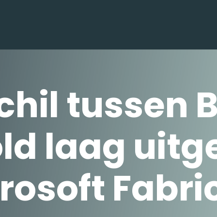
chil tussen 
old laag uit
rosoft Fabri