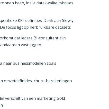
bronnen heen, los je datakwaliteitsissues
pecifieke KPI-definities. Denk aan Slowly
De focus ligt op herbruikbare datasets.
orkomt dat iedere BI-consultant zijn
standaarden vastleggen.
ata naar businessmodellen zoals
an omzetdefinities, churn-berekeningen
odel verschilt van een marketing Gold
en.