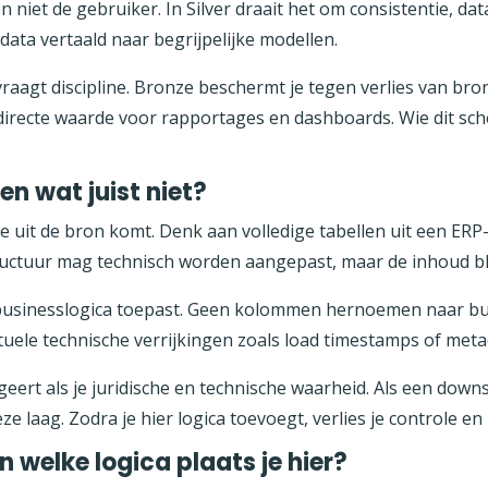
n niet de gebruiker. In Silver draait het om consistentie, da
data vertaald naar begrijpelijke modellen.
raagt discipline. Bronze beschermt je tegen verlies van bron
irecte waarde voor rapportages en dashboards. Wie dit sch
en wat juist niet?
e uit de bron komt. Denk aan volledige tabellen uit een ER
ructuur mag technisch worden aangepast, maar de inhoud bli
n businesslogica toepast. Geen kolommen hernoemen naar b
ntuele technische verrijkingen zoals load timestamps of meta
ngeert als je juridische en technische waarheid. Als een dow
eze laag. Zodra je hier logica toevoegt, verlies je controle 
n welke logica plaats je hier?