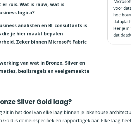
Microsoft
er ruis. Wat is rauw, wat is
voor data
usiness logica?
hoe bouw
dataplat
usiness analisten en BI-consultants is
leer je i
s die je hier maakt bepalen
dat daadw
heid. Zeker binnen Microsoft Fabric
twerking van wat in Bronze, Silver en
ormaties, beslisregels en veelgemaakte
ronze Silver Gold laag?
g zit in het doel van elke laag binnen je lakehouse architect
 Gold is domeinspecifiek en rapportageklaar. Elke laag heeft