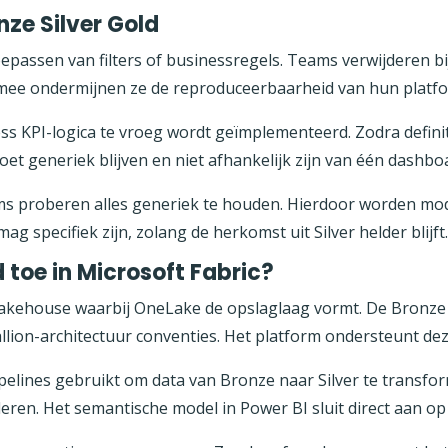
ze Silver Gold
oepassen van filters of businessregels. Teams verwijderen
rmee ondermijnen ze de reproduceerbaarheid van hun platf
ss KPI-logica te vroeg wordt geïmplementeerd. Zodra definiti
oet generiek blijven en niet afhankelijk zijn van één dashbo
s proberen alles generiek te houden. Hierdoor worden model
 specifiek zijn, zolang de herkomst uit Silver helder blijft
d toe in Microsoft Fabric?
lakehouse waarbij OneLake de opslaglaag vormt. De Bronze S
lion-architectuur conventies. Het platform ondersteunt deze
pipelines gebruikt om data van Bronze naar Silver te transf
leren. Het semantische model in Power BI sluit direct aan op