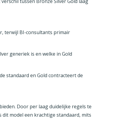
verschil tussen Bronze Silver Gold laag
, terwijl BI-consultants primair
lver generiek is en welke in Gold
t de standaard en Gold contracteert de
bieden. Door per laag duidelijke regels te
s dit model een krachtige standaard, mits