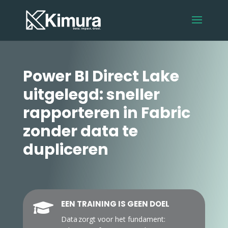
Power BI Direct Lake
uitgelegd: sneller
rapporteren in Fabric
zonder data te
dupliceren
EEN TRAINING IS GEEN DOEL

Data zorgt voor het fundament: